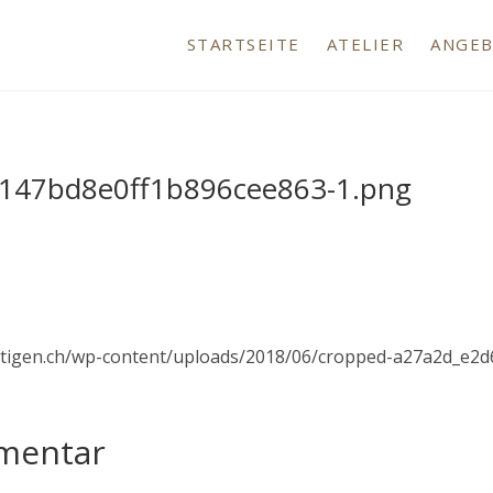
telier-ittigen.ch
IV-ATELIER IN ITTIGEN
STARTSEITE
ATELIER
ANGE
147bd8e0ff1b896cee863-1.png
r-ittigen.ch/wp-content/uploads/2018/06/cropped-a27a2d_e
mmentar