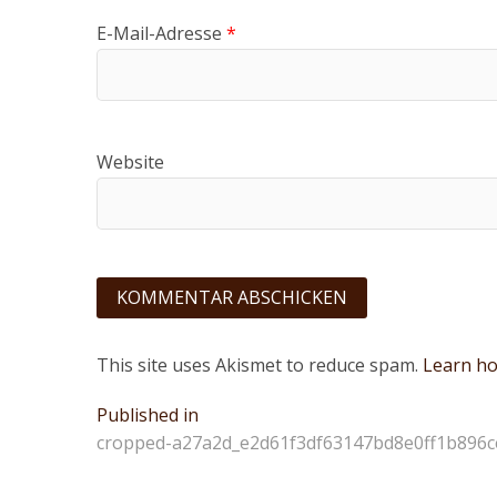
E-Mail-Adresse
*
Website
This site uses Akismet to reduce spam.
Learn ho
Beitragsnavigation
Published in
cropped-a27a2d_e2d61f3df63147bd8e0ff1b896c