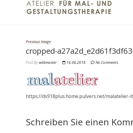
Skip
mala
DAS KREAT
to
content
Previous Image
cropped-a27a2d_e2d61f3df63
Post By
webmaster
16.06.2018
No Comments
https://ds918plus.home.pulvers.net/malatelie
Schreiben Sie einen Ko