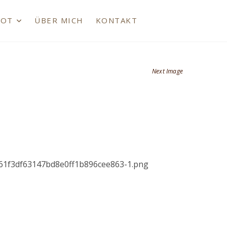
BOT
ÜBER MICH
KONTAKT
Next Image
2d61f3df63147bd8e0ff1b896cee863-1.png