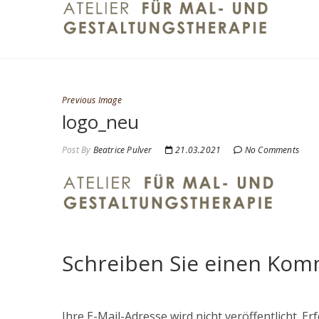
Skip
mala
DAS KREAT
to
content
Previous Image
logo_neu
Post By
Beatrice Pulver
21.03.2021
No Comments
Schreiben Sie einen Ko
Ihre E-Mail-Adresse wird nicht veröffentlicht.
Erf